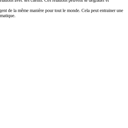
relations avec ses clients. Ces relations peuvent se dégrader et
’argent de la même manière pour tout le monde. Cela peut entrainer une
lématique.