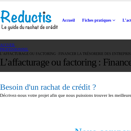
Accueil
Fiches pratiques
L’ac
ACCUEIL
PROFESSIONNEL
L’AFFACTURAGE OU FACTORING : FINANCER LA TRÉSORERIE DES ENTREPRIS
L’affacturage ou factoring : Finance
Besoin d'un rachat de crédit ?
Décrivez-nous votre projet afin que nous puissions trouver les meilleures